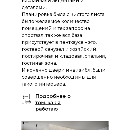
наслаивали акцентами и
деталями.
Планировка была с чистого листа,
было желаемое количество
помещений и тех запрос на
спортзал, так же вся база
присутствует в пентхаусе – это,
гостевой санузел и хозяйский,
Очень
постирочная и кладовая, спальня,
детал
гостиная зона.
И конечно двери инвизибл, были
Молод
совершенно необходимы для
для ж
такого интерьера.
мебел
Подробнее о
котор
том, как я
элеме
работаю
желан